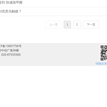
除剂 快速除甲醛
别优质光触媒？
上一页
1
2
下一页
CP备13007756号
号中信广场36楼
20-87555560
绿驰京东