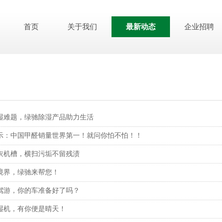
首页
关于我们
最新动态
企业招聘
湿难题，绿驰除湿产品助力生活
示：中国甲醛销量世界第一！就问你怕不怕！！
衣机槽，横扫污垢不留残渍
境界，绿驰来帮您！
驾游，你的车准备好了吗？
湿机，有你便是晴天！